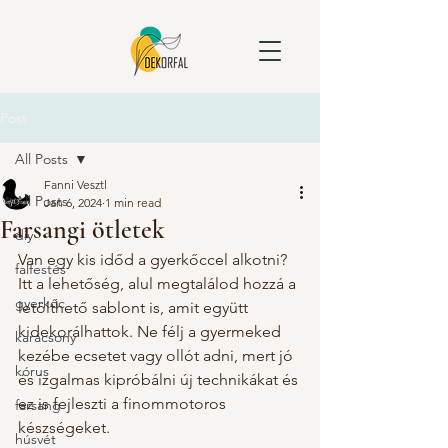
Post
All Posts
Fanni Vesztl
All Posts
Jan 6, 2024
1 min read
Farsangi ötletek
diy
Van egy kis időd a gyerkőccel alkotni? 
falfestés
Itt a lehetőség, alul megtalálod hozzá a 
gyerkőc
letölthető sablont is, amit együtt 
kidekorálhattok. Ne félj a gyermeked 
karácsony
kezébe ecsetet vagy ollót adni, mert jó 
kórus
és izgalmas kipróbálni új technikákat és 
ez is fejleszti a finommotoros 
farsang
készségeket. 
húsvét