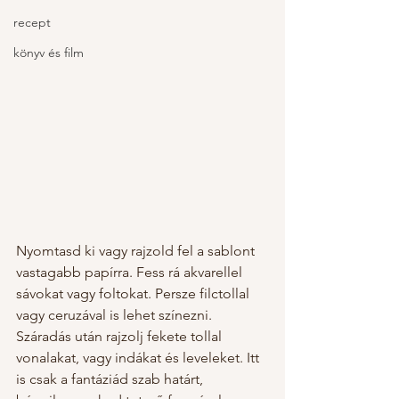
recept
könyv és film
Nyomtasd ki vagy rajzold fel a sablont 
vastagabb papírra. Fess rá akvarellel 
sávokat vagy foltokat. Persze filctollal 
vagy ceruzával is lehet színezni. 
Száradás után rajzolj fekete tollal 
vonalakat, vagy indákat és leveleket. Itt 
is csak a fantáziád szab határt, 