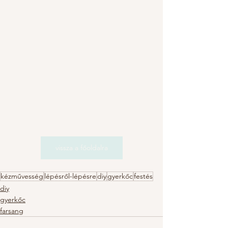
vissza a főoldalra
kézművesség
lépésről-lépésre
diy
gyerkőc
festés
diy
gyerkőc
farsang