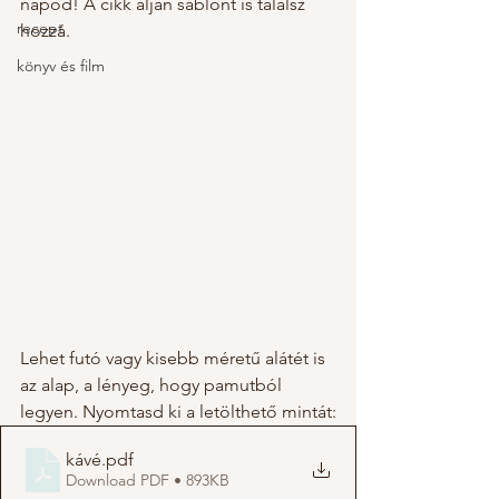
napod! A cikk alján sablont is találsz 
recept
hozzá.
könyv és film
Lehet futó vagy kisebb méretű alátét is 
az alap, a lényeg, hogy pamutból 
legyen. Nyomtasd ki a letölthető mintát:
kávé
.pdf
Download PDF • 893KB