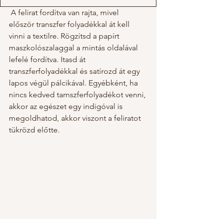
 A felirat fordítva van rajta, mivel 
először transzfer folyadékkal át kell 
vinni a textilre. Rögzítsd a papírt 
maszkolószalaggal a mintás oldalával 
lefelé fordítva. Itasd át 
transzferfolyadékkal és satírozd át egy 
lapos végül pálcikával. Egyébként, ha 
nincs kedved tarnszferfolyadékot venni, 
akkor az egészet egy indigóval is 
megoldhatod, akkor viszont a feliratot 
tükrözd előtte. 