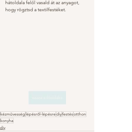
hátoldala felől vasald át az anyagot, 
hogy rögztsd a textilfestéket. 
vissza a főoldalra
kézművesség
lépésről-lépésre
diy
festés
otthon
konyha
diy