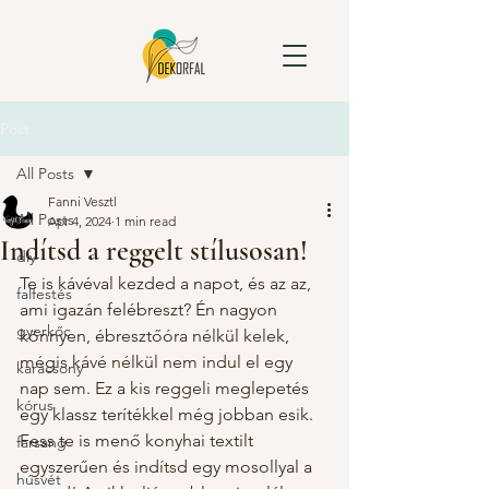
Post
All Posts
Fanni Vesztl
All Posts
Apr 4, 2024
1 min read
Indítsd a reggelt stílusosan!
diy
Te is kávéval kezded a napot, és az az, 
falfestés
ami igazán felébreszt? Én nagyon 
gyerkőc
könnyen, ébresztőóra nélkül kelek, 
mégis kávé nélkül nem indul el egy 
karácsony
nap sem. Ez a kis reggeli meglepetés 
kórus
egy klassz terítékkel még jobban esik. 
Fess te is menő konyhai textilt 
farsang
egyszerűen és indítsd egy mosollyal a 
húsvét