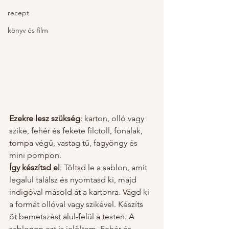
recept
könyv és film
Ezekre lesz szükség
: karton, olló vagy 
szike, fehér és fekete filctoll, fonalak, 
tompa végű, vastag tű, fagyöngy és 
mini pompon.
Így készítsd el
: Töltsd le a sablon, amit 
legalul találsz és nyomtasd ki, majd 
indigóval másold át a kartonra. Vágd ki 
a formát ollóval vagy szikével. Készíts 
öt bemetszést alul-felül a testen. A 
sablonon ezt is jelöltem. Fehér és 