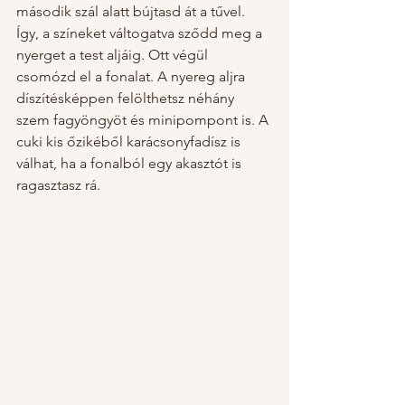
második szál alatt bújtasd át a tűvel. 
Így, a színeket váltogatva sződd meg a 
nyerget a test aljáig. Ott végül 
csomózd el a fonalat. A nyereg aljra 
díszítésképpen felölthetsz néhány 
szem fagyöngyöt és minipompont is. A 
cuki kis őzikéből karácsonyfadísz is 
válhat, ha a fonalból egy akasztót is 
ragasztasz rá.