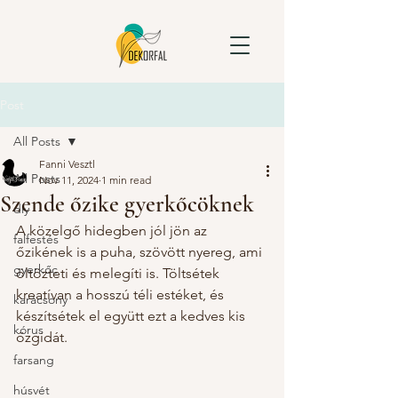
Post
All Posts
Fanni Vesztl
All Posts
Nov 11, 2024
1 min read
Szende őzike gyerkőcöknek
diy
A közelgő hidegben jól jön az 
falfestés
őzikének is a puha, szövött nyereg, ami 
gyerkőc
öltözteti és melegíti is. Töltsétek 
kreatívan a hosszú téli estéket, és 
karácsony
készítsétek el együtt ezt a kedves kis 
kórus
őzgidát. 
farsang
húsvét