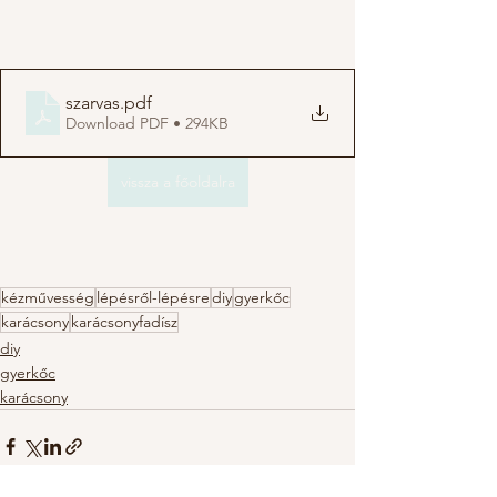
szarvas
.pdf
Download PDF • 294KB
vissza a főoldalra
kézművesség
lépésről-lépésre
diy
gyerkőc
karácsony
karácsonyfadísz
diy
gyerkőc
karácsony