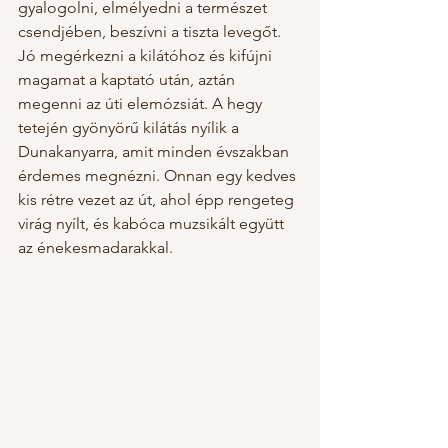
gyalogolni, elmélyedni a természet 
csendjében, beszívni a tiszta levegőt. 
Jó megérkezni a kilátóhoz és kifújni 
magamat a kaptató után, aztán 
megenni az úti elemózsiát. A hegy 
tetején gyönyörű kilátás nyílik a 
Dunakanyarra, amit minden évszakban 
érdemes megnézni. Onnan egy kedves 
kis rétre vezet az út, ahol épp rengeteg 
virág nyílt, és kabóca muzsikált együtt 
az énekesmadarakkal.