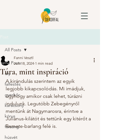
Post
All Posts
Fanni Vesztl
All Posts
Jun 18, 2024
1 min read
Túra, mint inspiráció
diy
A kirándulás szerintem az egyik 
falfestés
legjobb kikapcsolódás. Mi imádjuk, 
gyerkőc
úgyhogy amikor csak lehet, túrázni 
indulunk. Legutóbb Zebegényről 
karácsony
mentünk át Nagymarosra, érintve a 
kórus
Julianus-kilátót és tettünk egy kitérőt a 
Remete-barlang felé is.
farsang
húsvét