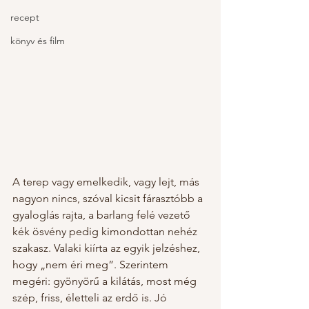
recept
könyv és film
A terep vagy emelkedik, vagy lejt, más 
nagyon nincs, szóval kicsit fárasztóbb a 
gyaloglás rajta, a barlang felé vezető 
kék ösvény pedig kimondottan nehéz 
szakasz. Valaki kiírta az egyik jelzéshez, 
hogy „nem éri meg”. Szerintem 
megéri: gyönyörű a kilátás, most még 
szép, friss, életteli az erdő is. Jó 