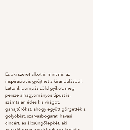
És aki szeret alkotni, mint mi, az 
inspirációt is gyűjthet a kirándulásból. 
Láttunk pompás zöld gyíkot, meg 
persze a hagyományos típust is, 
számtalan édes kis virágot, 
ganajtúrókat, ahogy együtt görgették a 
golyóbist, szarvasbogarat, havasi 
cincért, és álcsüngőlepkét, aki 
gyerekkorom egyik kedvenc lepkéje 