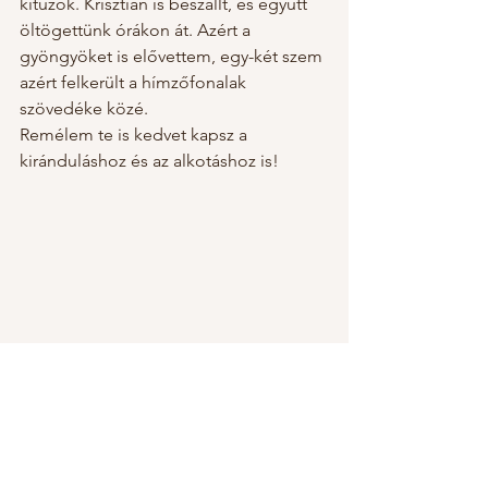
kitűzők. Krisztián is beszállt, és együtt 
öltögettünk órákon át. Azért a 
gyöngyöket is elővettem, egy-két szem 
azért felkerült a hímzőfonalak 
szövedéke közé.
Remélem te is kedvet kapsz a 
kiránduláshoz és az alkotáshoz is!