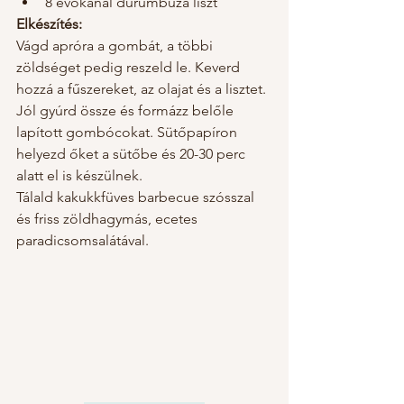
8 evőkanál durumbúza liszt 
Elkészítés:
Vágd apróra a gombát, a többi 
zöldséget pedig reszeld le. Keverd 
hozzá a fűszereket, az olajat és a lisztet. 
Jól gyúrd össze és formázz belőle 
lapított gombócokat. Sütőpapíron 
helyezd őket a sütőbe és 20-30 perc 
alatt el is készülnek. 
Tálald kakukkfüves barbecue szósszal 
és friss zöldhagymás, ecetes 
paradicsomsalátával. 