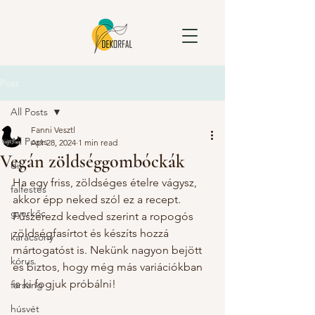
Post
All Posts
Fanni Vesztl
All Posts
Apr 28, 2024
1 min read
Vegán zöldséggombóckák
diy
Ha egy friss, zöldséges ételre vágysz, 
falfestés
akkor épp neked szól ez a recept. 
gyerkőc
Fűszerezd kedved szerint a ropogós 
zöldségfasírtot és készíts hozzá 
karácsony
mártogatóst is. Nekünk nagyon bejött 
kórus
és biztos, hogy még más variációkban 
is ki fogjuk próbálni!
farsang
húsvét