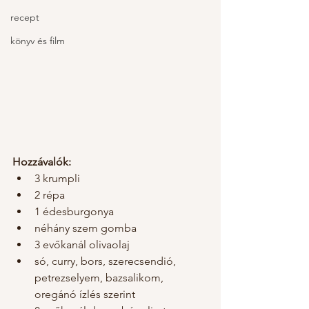
recept
könyv és film
Hozzávalók: 
3 krumpli
2 répa
1 édesburgonya
néhány szem gomba
3 evőkanál olivaolaj
só, curry, bors, szerecsendió, 
petrezselyem, bazsalikom, 
oregánó ízlés szerint