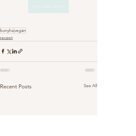
még több recept
konyha
vegán
recept
See All
Recent Posts