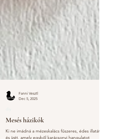
Fanni Vesztl
Dec 5, 2025
diy
Mesés házikók