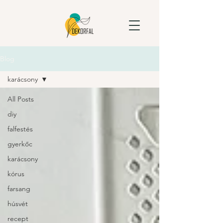
Blog
karácsony
All Posts
diy
falfestés
gyerkőc
karácsony
kórus
farsang
húsvét
recept