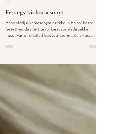
Fanni Vesztl
Nov 2, 2025
diy
Fess egy kis karácsonyt
Hangolódj a karácsonyra ezekkel a bájos, kézzel
festett és díszített textil karácsonyfadíszekkel!
Fesd, varrd, díszítsd kedved szerint, és alkoss
olyan díszeket, amelyek örökre az ünnep részévé
válnak. Hozzávalók: pamut textil, festék, filc, ecset,
olló, varrógép, gyöngy, szalagok, tömőanyag. Így
készítsd el: Rajzold fel a texilre a megadott
sablonok közül valamelyiket, vagy találj ki saját
mintát. Fesd ki vékony ecsettel. Száradás után
vágd ki a 8 cm-es kört és illeszd a f