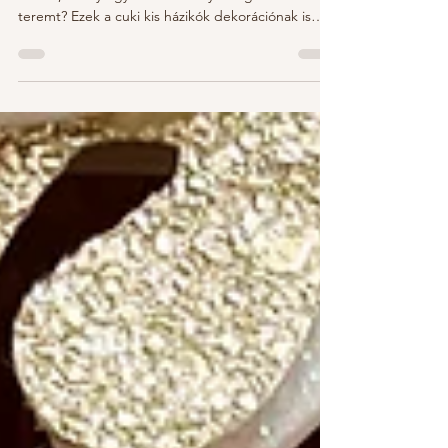
Ki ne imádná a mézeskalács fűszeres, édes illatát
és ízét, amely egyből karácsonyi hangulatot
teremt? Ezek a cuki kis házikók dekorációnak is
nagyon klasszak, és mivel kartonból készülnek,
attól sem kell tartani, hogy falánk kis fogacskák
megdézsmálják őket. Fűzz te is belőlük
hangulatos, ünnepi dekorációt! Hozzávalók: karton
(én macskaeledeles dobozt használtam hozzá, így
remekül újrahasznosítottam, ahelyett hogy a
szemétbe került volna), fehér festék, ecset, olló,
piros s